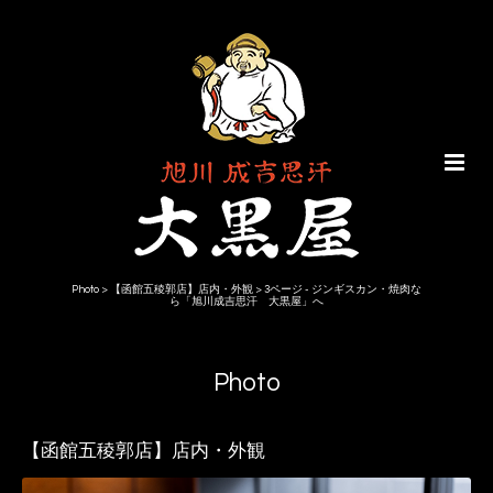
Photo > 【函館五稜郭店】店内・外観 > 3ページ - ジンギスカン・焼肉な
ら「旭川成吉思汗 大黒屋」へ
Photo
【函館五稜郭店】店内・外観